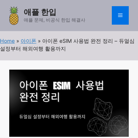
컨
애플 한입
텐
메
츠
애플 문제, 비공식 한입 해결사
로
뉴
건
Home
»
아이폰
»
아이폰 eSIM 사용법 완전 정리 – 듀얼심
너
설정부터 해외여행 활용까지
뛰
기